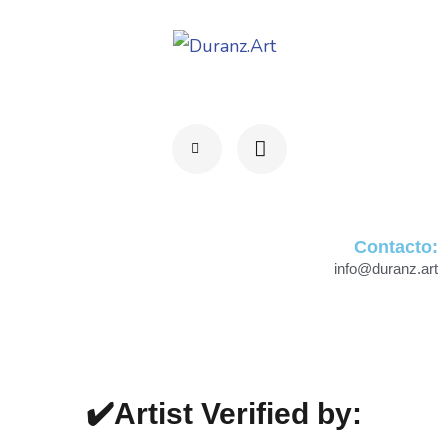
DURANZ.ART
www.duranz.art
Contacto:
info@duranz.art
✔️Artist Verified by: